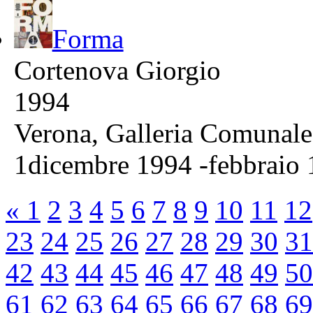
Forma
Cortenova Giorgio
1994
Verona, Galleria Comunale
1dicembre 1994 -febbraio
«
1
2
3
4
5
6
7
8
9
10
11
12
23
24
25
26
27
28
29
30
31
42
43
44
45
46
47
48
49
50
61
62
63
64
65
66
67
68
69