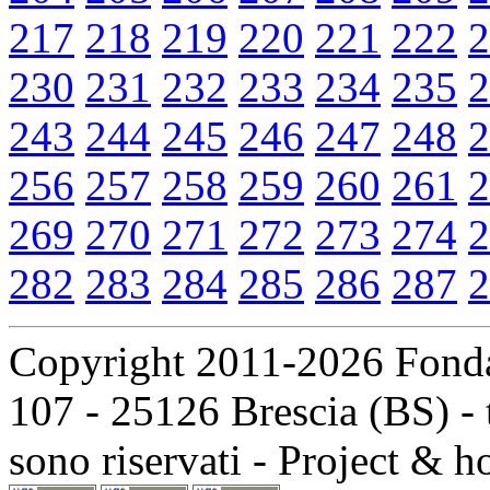
217
218
219
220
221
222
2
230
231
232
233
234
235
2
243
244
245
246
247
248
2
256
257
258
259
260
261
2
269
270
271
272
273
274
2
282
283
284
285
286
287
2
Copyright 2011-2026 Fondaz
107 - 25126 Brescia (BS) - t
sono riservati - Project & 