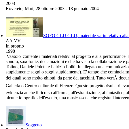
2003
Rovereto, Mart, 28 ottobre 2003 - 18 gennaio 2004
SOFO GLU GLU, materiale vario relativo alla
AA.VV.
In proprio
1998
'Vassoio' contente i materiali relativi al progetto e alla performa
sonora, saxofonie, declamazioni e che ha visto la collaborazione e 
Totino, Daniele Poletti e Patrizio Politi. In allegato una comunica
stupidamente saggi o saggi stupidamente). E' tempo che cominciamo a p
dei quali sono molto ghiotti, da parte dei tacchini. Tutto verrÃ doc
Galleria o Centro culturale di Firenze. Questo progetto risulta rilevan
evidenzia anche il ricorso all'ironia, all'estraniazione, al fantastico, 
alcune fotografie dell'evento, una musicassetta che registra l'interve
Soggetto