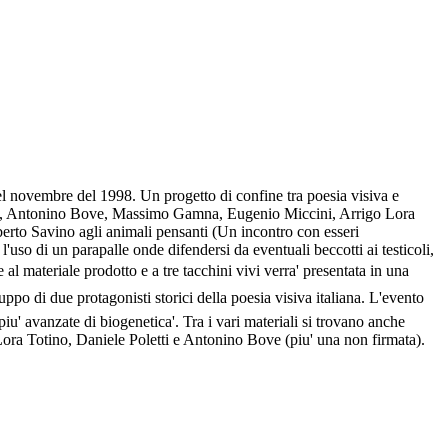
l novembre del 1998. Un progetto di confine tra poesia visiva e
ttelli, Antonino Bove, Massimo Gamna, Eugenio Miccini, Arrigo Lora
erto Savino agli animali pensanti (Un incontro con esseri
uso di un parapalle onde difendersi da eventuali beccotti ai testicoli,
l materiale prodotto e a tre tacchini vivi verra' presentata in una
ruppo di due protagonisti storici della poesia visiva italiana. L'evento
i piu' avanzate di biogenetica'. Tra i vari materiali si trovano anche
o Lora Totino, Daniele Poletti e Antonino Bove (piu' una non firmata).