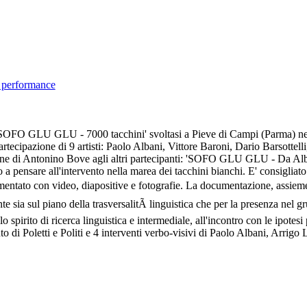
 performance
nce 'SOFO GLU GLU - 7000 tacchini' svoltasi a Pieve di Campi (Parma) ne
partecipazione di 9 artisti: Paolo Albani, Vittore Baroni, Dario Barso
zione di Antonino Bove agli altri partecipanti: 'SOFO GLU GLU - Da Alb
ensare all'intervento nella marea dei tacchini bianchi. E' consigliato l'
umentato con video, diapositive e fotografie. La documentazione, assieme a
te sia sul piano della trasversalitÃ linguistica che per la presenza nel g
allo spirito di ricerca linguistica e intermediale, all'incontro con le ipotes
nto di Poletti e Politi e 4 interventi verbo-visivi di Paolo Albani, Arrig