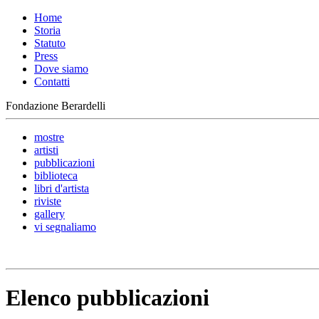
Home
Storia
Statuto
Press
Dove siamo
Contatti
Fondazione Berardelli
mostre
artisti
pubblicazioni
biblioteca
libri d'artista
riviste
gallery
vi segnaliamo
Elenco pubblicazioni