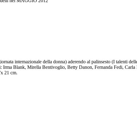
elli nel MAGGIO 2012
ornata internazionale della donna) aderendo al palinsesto (I talenti del
 cui: Irma Blank, Mirella Bentivoglio, Betty Danon, Fernanda Fedi, Car
7x 21 cm.