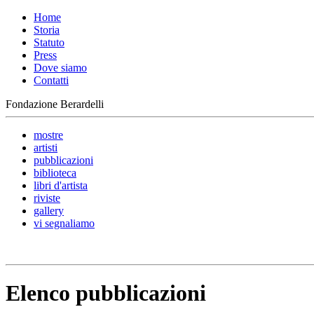
Home
Storia
Statuto
Press
Dove siamo
Contatti
Fondazione Berardelli
mostre
artisti
pubblicazioni
biblioteca
libri d'artista
riviste
gallery
vi segnaliamo
Elenco pubblicazioni