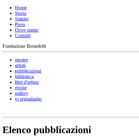
Home
Storia
Statuto
Press
Dove siamo
Contatti
Fondazione Berardelli
mostre
artisti
pubblicazioni
biblioteca
libri d'artista
riviste
gallery
vi segnaliamo
Elenco pubblicazioni