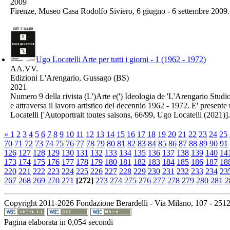
2009
Firenze, Museo Casa Rodolfo Siviero, 6 giugno - 6 settembre 2009.
Ugo Locatelli Arte per tutti i giorni - 1 (1962 - 1972)
AA.VV.
Edizioni L'Arengario, Gussago (BS)
2021
Numero 9 della rivista (L')Arte e(') Ideologia de 'L'Arengario Studio
e attraversa il lavoro artistico del decennio 1962 - 1972. E' presente
Locatelli ['Autoportrait toutes saisons, 66/99, Ugo Locatelli (2021)]
«
1
2
3
4
5
6
7
8
9
10
11
12
13
14
15
16
17
18
19
20
21
22
23
24
25
70
71
72
73
74
75
76
77
78
79
80
81
82
83
84
85
86
87
88
89
90
91
126
127
128
129
130
131
132
133
134
135
136
137
138
139
140
14
173
174
175
176
177
178
179
180
181
182
183
184
185
186
187
18
220
221
222
223
224
225
226
227
228
229
230
231
232
233
234
23
267
268
269
270
271
[272]
273
274
275
276
277
278
279
280
281
2
Copyright 2011-2026 Fondazione Berardelli - Via Milano, 107 - 25126 Br
Pagina elaborata in 0,054 secondi