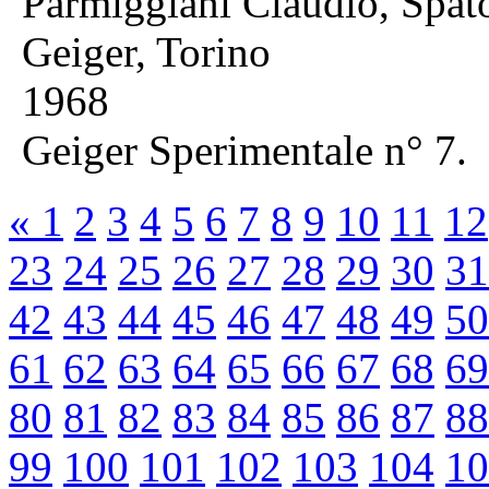
Parmiggiani Claudio, Spat
Geiger, Torino
1968
Geiger Sperimentale n° 7.
«
1
2
3
4
5
6
7
8
9
10
11
12
23
24
25
26
27
28
29
30
31
42
43
44
45
46
47
48
49
50
61
62
63
64
65
66
67
68
69
80
81
82
83
84
85
86
87
88
99
100
101
102
103
104
10