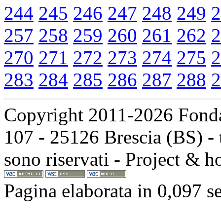
244
245
246
247
248
249
2
257
258
259
260
261
262
2
270
271
272
273
274
275
2
283
284
285
286
287
288
2
Copyright 2011-2026 Fondaz
107 - 25126 Brescia (BS) - t
sono riservati - Project & 
Pagina elaborata in 0,097 s