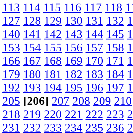
113
114
115
116
117
118
1
127
128
129
130
131
132
1
140
141
142
143
144
145
1
153
154
155
156
157
158
1
166
167
168
169
170
171
1
179
180
181
182
183
184
1
192
193
194
195
196
197
1
205
[206]
207
208
209
210
218
219
220
221
222
223
2
231
232
233
234
235
236
2