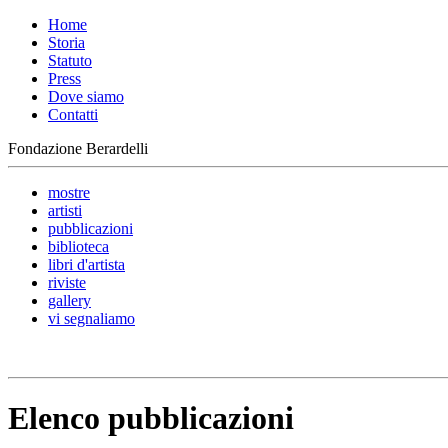
Home
Storia
Statuto
Press
Dove siamo
Contatti
Fondazione Berardelli
mostre
artisti
pubblicazioni
biblioteca
libri d'artista
riviste
gallery
vi segnaliamo
Elenco pubblicazioni