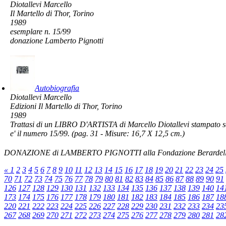
Diotallevi Marcello
Il Martello di Thor, Torino
1989
esemplare n. 15/99
donazione Lamberto Pignotti
Autobiografia
Diotallevi Marcello
Edizioni Il Martello di Thor, Torino
1989
Trattasi di un LIBRO D'ARTISTA di Marcello Diotallevi stampato se
e' il numero 15/99. (pag. 31 - Misure: 16,7 X 12,5 cm.)
DONAZIONE di LAMBERTO PIGNOTTI alla Fondazione Berardell
«
1
2
3
4
5
6
7
8
9
10
11
12
13
14
15
16
17
18
19
20
21
22
23
24
25
70
71
72
73
74
75
76
77
78
79
80
81
82
83
84
85
86
87
88
89
90
91
126
127
128
129
130
131
132
133
134
135
136
137
138
139
140
14
173
174
175
176
177
178
179
180
181
182
183
184
185
186
187
18
220
221
222
223
224
225
226
227
228
229
230
231
232
233
234
23
267
268
269
270
271
272
273
274
275
276
277
278
279
280
281
28