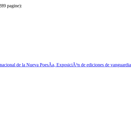
 289 pagine):
nacional de la Nueva PoesÃ­a, ExposiciÃ³n de ediciones de vanguardia 