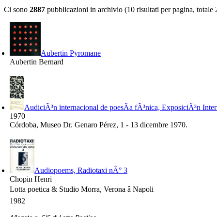
Ci sono
2887
pubblicazioni in archivio (10 risultati per pagina, totale
Aubertin Pyromane
Aubertin Bernard
AudiciÃ³n internacional de poesÃ­a fÃ³nica, ExposiciÃ³n Inter
1970
Córdoba, Museo Dr. Genaro Pérez, 1 - 13 dicembre 1970.
Audiopoems, Radiotaxi nÂ° 3
Chopin Henri
Lotta poetica & Studio Morra, Verona â Napoli
1982