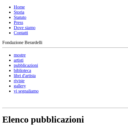
Home
Storia
Statuto
Press
Dove siamo
Contatti
Fondazione Berardelli
mostre
artisti
pubblicazioni
biblioteca
libri d'artista
riviste
gallery
vi segnaliamo
Elenco pubblicazioni