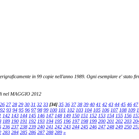
rigraficamente in 99 copie nell'anno 1989. Ogni esemplare e' stato fi
i nel MAGGIO 2012
26
27
28
29
30
31
32
33
[34]
35
36
37
38
39
40
41
42
43
44
45
46
47
92
93
94
95
96
97
98
99
100
101
102
103
104
105
106
107
108
109
1
1
142
143
144
145
146
147
148
149
150
151
152
153
154
155
156
15
8
189
190
191
192
193
194
195
196
197
198
199
200
201
202
203
20
5
236
237
238
239
240
241
242
243
244
245
246
247
248
249
250
25
2
283
284
285
286
287
288
289
»