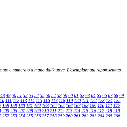
rmato e numerato a mano dall'autore. L'esemplare qui rappresentato
48
49
50
51
52
53
54
55
56
57
58
59
60
61
62
63
64
65
66
67
68
69
10
111
112
113
114
115
116
117
118
119
120
121
122
123
124
125
7
158
159
160
161
162
163
164
165
166
167
168
169
170
171
172
4
205
206
207
208
209
210
211
212
213
214
215
216
217
218
219
1
252
253
254
255
256
257
258
259
260
261
262
263
264
265
266