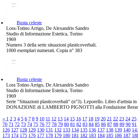
Busta celeste
Lora-Totino Arrigo, De Alexandris Sandro
Studio di Informazione Estetica, Torino
1969
Numero 3 della serie situazioni plasticoverbali.
1000 esemplari numerati. Copia n° 383
Busta celeste
Lora Totino Arrigo, De Alexandris Sandro
Studio di Informazione Estetica, Torino
1969
Serie "Situazioni plasticoverbali" (n°3). Leporello. Libro d'artis
DONAZIONE di LAMBERTO PIGNOTTI alla Fondazione Berard
«
1
2
3
4
5
6
7
8
9
10
11
12
13
14
15
16
17
18
19
20
21
22
23
24
25
70
71
72
73
74
75
76
77
78
79
80
81
82
83
84
85
86
87
88
89
90
91
126
127
128
129
130
131
132
133
134
135
136
137
138
139
140
14
173
174
175
176
177
178
179
180
181
182
183
184
185
186
187
18