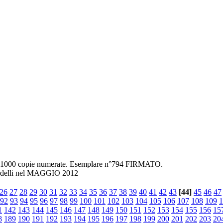
ta in 1000 copie numerate. Esemplare n°794 FIRMATO.
elli nel MAGGIO 2012
26
27
28
29
30
31
32
33
34
35
36
37
38
39
40
41
42
43
[44]
45
46
47
92
93
94
95
96
97
98
99
100
101
102
103
104
105
106
107
108
109
1
1
142
143
144
145
146
147
148
149
150
151
152
153
154
155
156
15
8
189
190
191
192
193
194
195
196
197
198
199
200
201
202
203
20