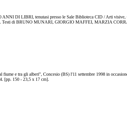
 DI LIBRI, tenutasi presso le Sale Biblioteca CID / Arti visive, Cen
gio Maffei. Testi di BRUNO MUNARI, GIORGIO MAFFEI, MARZIA C
dal fiume e tra gli alberi'', Concesio (BS) l'11 settembre 1998 in occas
4. [pp. 150 - 23,5 x 17 cm].