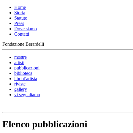
Home
Storia
Statuto
Press
Dove siamo
Contatti
Fondazione Berardelli
mostre
artisti
pubblicazioni
biblioteca
libri d'artista
riviste
gallery
vi segnaliamo
Elenco pubblicazioni