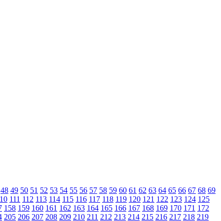
48
49
50
51
52
53
54
55
56
57
58
59
60
61
62
63
64
65
66
67
68
69
10
111
112
113
114
115
116
117
118
119
120
121
122
123
124
125
7
158
159
160
161
162
163
164
165
166
167
168
169
170
171
172
4
205
206
207
208
209
210
211
212
213
214
215
216
217
218
219