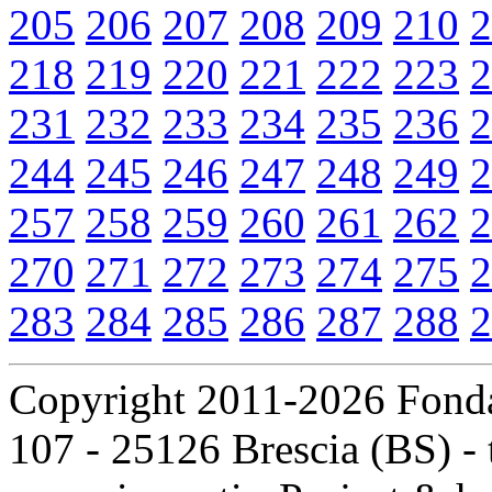
205
206
207
208
209
210
2
218
219
220
221
222
223
2
231
232
233
234
235
236
2
244
245
246
247
248
249
2
257
258
259
260
261
262
2
270
271
272
273
274
275
2
283
284
285
286
287
288
2
Copyright 2011-2026 Fondaz
107 - 25126 Brescia (BS) - t