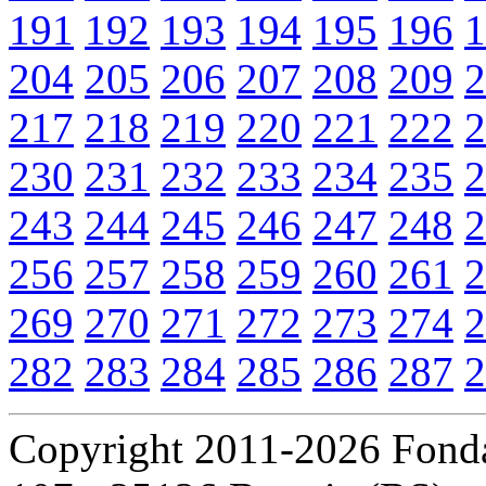
191
192
193
194
195
196
1
204
205
206
207
208
209
2
217
218
219
220
221
222
2
230
231
232
233
234
235
2
243
244
245
246
247
248
2
256
257
258
259
260
261
2
269
270
271
272
273
274
2
282
283
284
285
286
287
2
Copyright 2011-2026 Fondaz