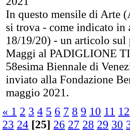
2021
In questo mensile di Arte
si trova - come indicato in 
18/19/20) - un articolo sul
Maggi al PADIGLIONE TIBE
58esima Biennale di Venez
inviato alla Fondazione Be
maggio 2021.
«
1
2
3
4
5
6
7
8
9
10
11
12
23
24
[25]
26
27
28
29
30