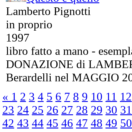
Lamberto Pignotti
in proprio
1997
libro fatto a mano - esempl
DONAZIONE di LAMBERT
Berardelli nel MAGGIO 2
«
1
2
3
4
5
6
7
8
9
10
11
12
23
24
25
26
27
28
29
30
31
42
43
44
45
46
47
48
49
50