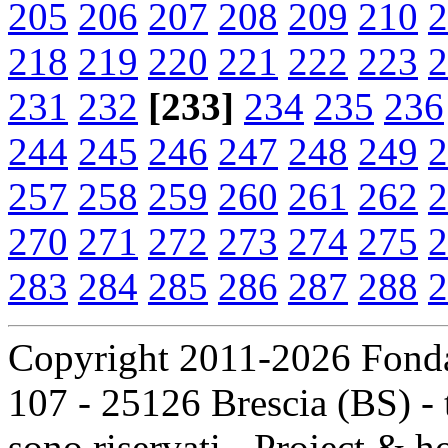
205
206
207
208
209
210
2
218
219
220
221
222
223
2
231
232
[233]
234
235
236
244
245
246
247
248
249
2
257
258
259
260
261
262
2
270
271
272
273
274
275
2
283
284
285
286
287
288
2
Copyright 2011-2026 Fondaz
107 - 25126 Brescia (BS) - t
sono riservati - Project & 