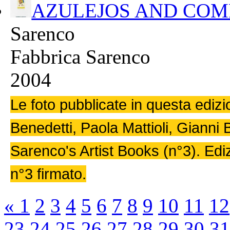
AZULEJOS AND CO
Sarenco
Fabbrica Sarenco
2004
Le foto pubblicate in questa edizi
Benedetti, Paola Mattioli, Gianni 
Sarenco's Artist Books (n°3). Ed
n°3 firmato.
«
1
2
3
4
5
6
7
8
9
10
11
12
23
24
25
26
27
28
29
30
31