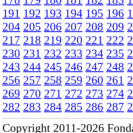
191
192
193
194
195
196
1
204
205
206
207
208
209
2
217
218
219
220
221
222
2
230
231
232
233
234
235
2
243
244
245
246
247
248
2
256
257
258
259
260
261
2
269
270
271
272
273
274
2
282
283
284
285
286
287
2
Copyright 2011-2026 Fondaz