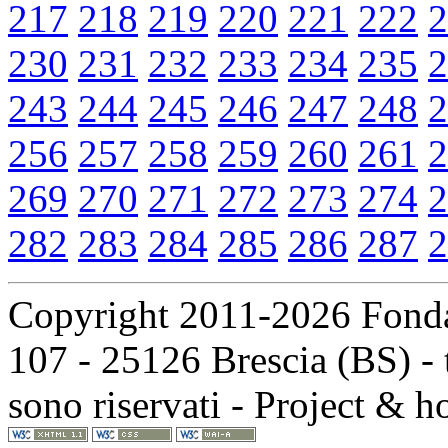
217
218
219
220
221
222
2
230
231
232
233
234
235
2
243
244
245
246
247
248
2
256
257
258
259
260
261
2
269
270
271
272
273
274
2
282
283
284
285
286
287
2
Copyright 2011-2026 Fondaz
107 - 25126 Brescia (BS) - t
sono riservati - Project & 