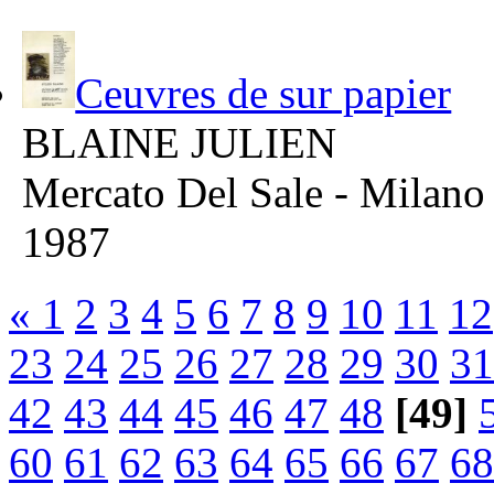
Ceuvres de sur papier
BLAINE JULIEN
Mercato Del Sale - Milano
1987
«
1
2
3
4
5
6
7
8
9
10
11
12
23
24
25
26
27
28
29
30
31
42
43
44
45
46
47
48
[49]
60
61
62
63
64
65
66
67
68