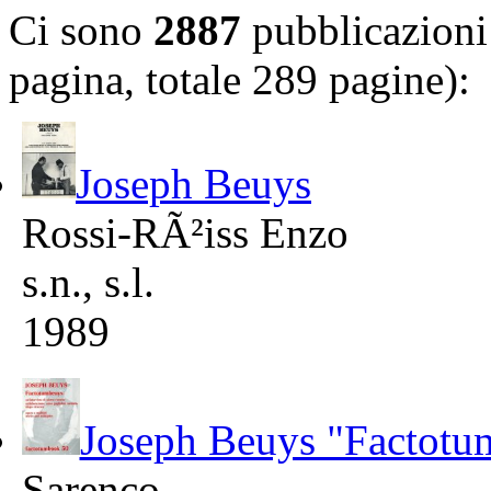
Ci sono
2887
pubblicazioni 
pagina, totale 289 pagine):
Joseph Beuys
Rossi-RÃ²iss Enzo
s.n., s.l.
1989
Joseph Beuys "Factotu
Sarenco