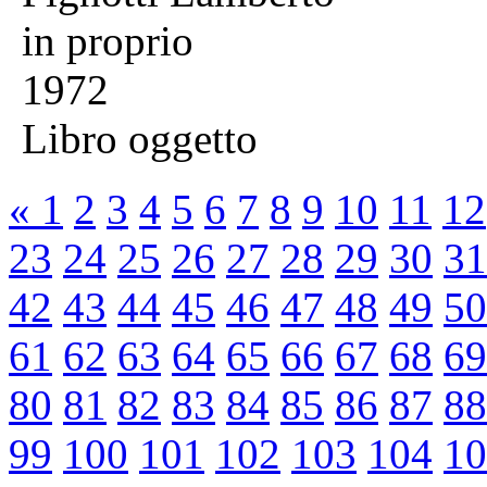
in proprio
1972
Libro oggetto
«
1
2
3
4
5
6
7
8
9
10
11
12
23
24
25
26
27
28
29
30
31
42
43
44
45
46
47
48
49
50
61
62
63
64
65
66
67
68
69
80
81
82
83
84
85
86
87
88
99
100
101
102
103
104
10