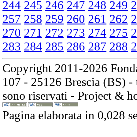
244
245
246
247
248
249
2
257
258
259
260
261
262
2
270
271
272
273
274
275
2
283
284
285
286
287
288
2
Copyright 2011-2026 Fondaz
107 - 25126 Brescia (BS) - t
sono riservati - Project & 
Pagina elaborata in 0,028 s