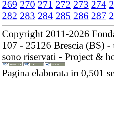
269
270
271
272
273
274
2
282
283
284
285
286
287
2
Copyright 2011-2026 Fondaz
107 - 25126 Brescia (BS) - t
sono riservati - Project & 
Pagina elaborata in 0,501 s