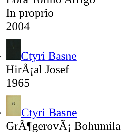
In proprio
2004
Ctyri Basne
HirÅ¡al Josef
1965
Ctyri Basne
GrÃ¶gerovÃ¡ Bohumila