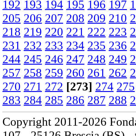
192
193
194
195
196
197
1
205
206
207
208
209
210
2
218
219
220
221
222
223
2
231
232
233
234
235
236
2
244
245
246
247
248
249
2
257
258
259
260
261
262
2
270
271
272
[273]
274
275
283
284
285
286
287
288
2
Copyright 2011-2026 Fondaz
107 - 25126 Brescia (BS) - t