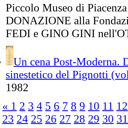
Piccolo Museo di Piacenza
DONAZIONE alla Fondazi
FEDI e GINO GINI nell'
Un cena Post-Moderna. Do
sinestetico del Pignotti (vo
1982
«
1
2
3
4
5
6
7
8
9
10
11
12
23
24
25
26
27
28
29
30
31