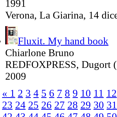
1991
Verona, La Giarina, 14 di
Fluxit. My hand book
Chiarlone Bruno
REDFOXPRESS, Dugort 
2009
«
1
2
3
4
5
6
7
8
9
10
11
12
23
24
25
26
27
28
29
30
31
42
43
44
45
46
47
48
49
50