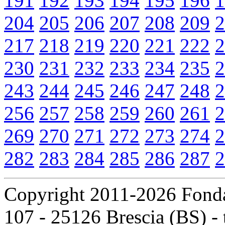
191
192
193
194
195
196
1
204
205
206
207
208
209
2
217
218
219
220
221
222
2
230
231
232
233
234
235
2
243
244
245
246
247
248
2
256
257
258
259
260
261
2
269
270
271
272
273
274
2
282
283
284
285
286
287
2
Copyright 2011-2026 Fondaz
107 - 25126 Brescia (BS) - t