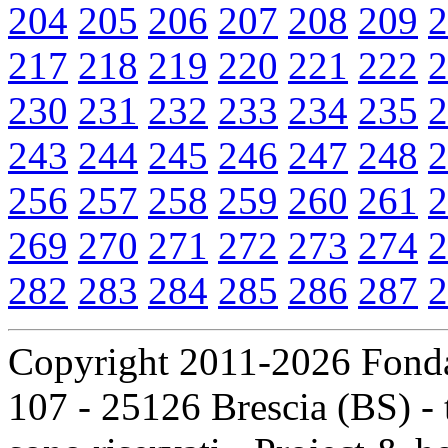
204
205
206
207
208
209
2
217
218
219
220
221
222
2
230
231
232
233
234
235
2
243
244
245
246
247
248
2
256
257
258
259
260
261
2
269
270
271
272
273
274
2
282
283
284
285
286
287
2
Copyright 2011-2026 Fondaz
107 - 25126 Brescia (BS) - t