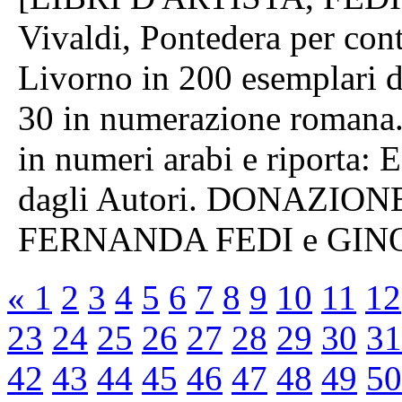
Vivaldi, Pontedera per co
Livorno in 200 esemplari d
30 in numerazione romana. 
in numeri arabi e riporta:
dagli Autori. DONAZIONE 
FERNANDA FEDI e GINO
«
1
2
3
4
5
6
7
8
9
10
11
12
23
24
25
26
27
28
29
30
31
42
43
44
45
46
47
48
49
50