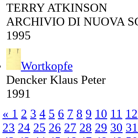
TERRY ATKINSON
ARCHIVIO DI NUOVA 
1995
Wortkopfe
Dencker Klaus Peter
1991
«
1
2
3
4
5
6
7
8
9
10
11
12
23
24
25
26
27
28
29
30
31