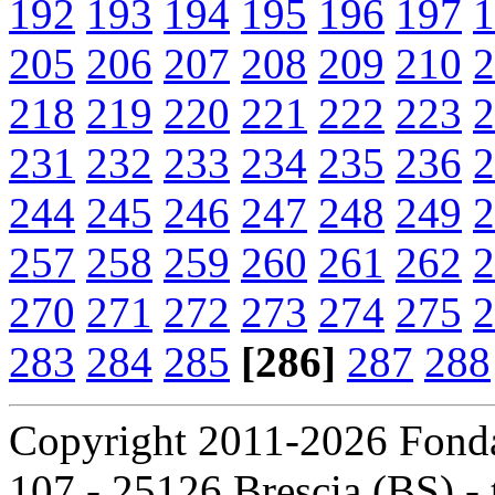
192
193
194
195
196
197
1
205
206
207
208
209
210
2
218
219
220
221
222
223
2
231
232
233
234
235
236
2
244
245
246
247
248
249
2
257
258
259
260
261
262
2
270
271
272
273
274
275
2
283
284
285
[286]
287
288
Copyright 2011-2026 Fondaz
107 - 25126 Brescia (BS) - t