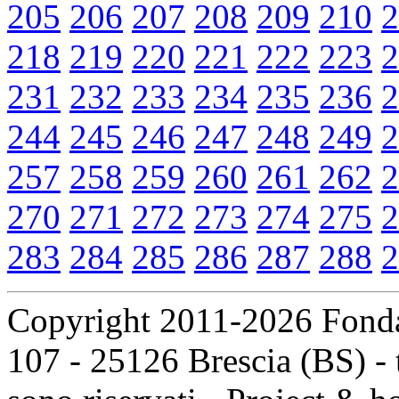
205
206
207
208
209
210
2
218
219
220
221
222
223
2
231
232
233
234
235
236
2
244
245
246
247
248
249
2
257
258
259
260
261
262
2
270
271
272
273
274
275
2
283
284
285
286
287
288
2
Copyright 2011-2026 Fondaz
107 - 25126 Brescia (BS) - t