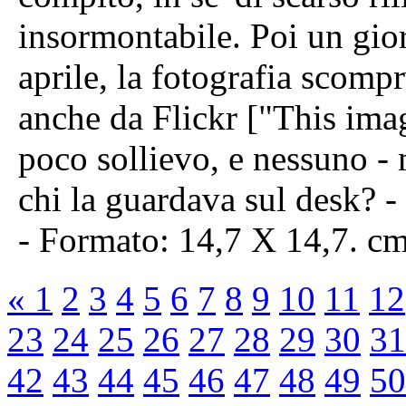
insormontabile. Poi un giorn
aprile, la fotografia scomp
anche da Flickr ["This imag
poco sollievo, e nessuno - ma
chi la guardava sul desk? -
- Formato: 14,7 X 14,7. c
«
1
2
3
4
5
6
7
8
9
10
11
12
23
24
25
26
27
28
29
30
31
42
43
44
45
46
47
48
49
50