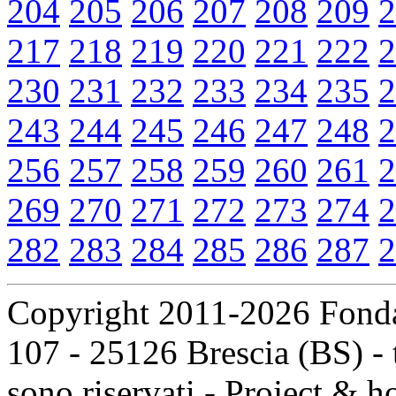
204
205
206
207
208
209
2
217
218
219
220
221
222
2
230
231
232
233
234
235
2
243
244
245
246
247
248
2
256
257
258
259
260
261
2
269
270
271
272
273
274
2
282
283
284
285
286
287
2
Copyright 2011-2026 Fondaz
107 - 25126 Brescia (BS) - t
sono riservati - Project & 