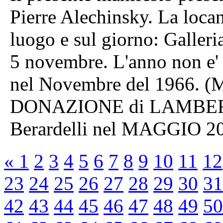
Pierre Alechinsky. La locan
luogo e sul giorno: Galler
5 novembre. L'anno non e' i
nel Novembre del 1966. (M
DONAZIONE di LAMBERT
Berardelli nel MAGGIO 2
«
1
2
3
4
5
6
7
8
9
10
11
12
23
24
25
26
27
28
29
30
31
42
43
44
45
46
47
48
49
50