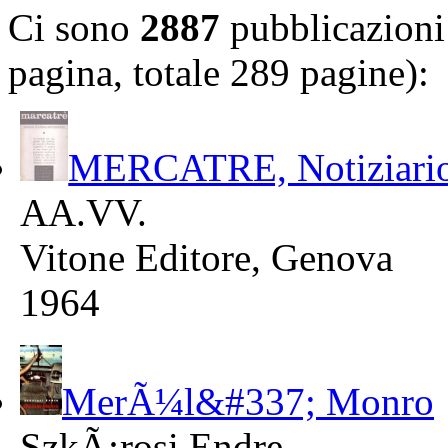
Ci sono
2887
pubblicazioni 
pagina, totale 289 pagine):
MERCATRE, Notiziario d
AA.VV.
Vitone Editore, Genova
1964
MerÃ¼l&#337; Monro
SzkÃ¡rosi Endre