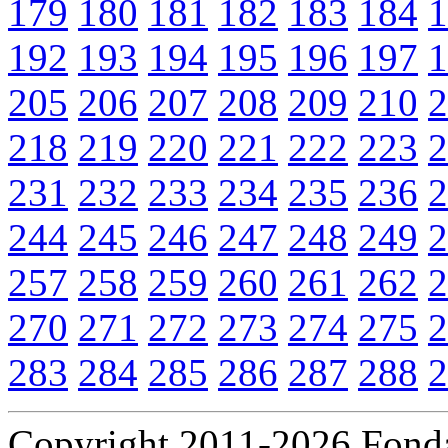
179
180
181
182
183
184
1
192
193
194
195
196
197
1
205
206
207
208
209
210
2
218
219
220
221
222
223
2
231
232
233
234
235
236
2
244
245
246
247
248
249
2
257
258
259
260
261
262
2
270
271
272
273
274
275
2
283
284
285
286
287
288
2
Copyright 2011-2026 Fondaz