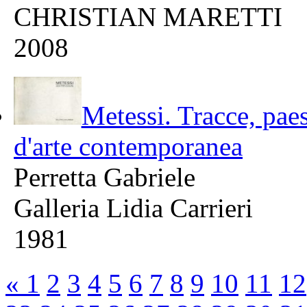
CHRISTIAN MARETTI
2008
Metessi. Tracce, paes
d'arte contemporanea
Perretta Gabriele
Galleria Lidia Carrieri
1981
«
1
2
3
4
5
6
7
8
9
10
11
12