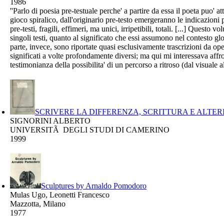
1986
''Parlo di poesia pre-testuale perche' a partire da essa il poeta puo' 
gioco spiralico, dall'originario pre-testo emergeranno le indicazioni 
pre-testi, fragili, effimeri, ma unici, irripetibili, totali. [...] Questo
singoli testi, quanto al significato che essi assumono nel contesto gl
parte, invece, sono riportate quasi esclusivamente trascrizioni da o
significati a volte profondamente diversi; ma qui mi interessava affro
testimonianza della possibilita' di un percorso a ritroso (dal visuale a
SCRIVERE LA DIFFERENZA, SCRITTURA E ALTE
SIGNORINI ALBERTO
UNIVERSITÃ DEGLI STUDI DI CAMERINO
1999
Sculptures by Arnaldo Pomodoro
Mulas Ugo, Leonetti Francesco
Mazzotta, Milano
1977