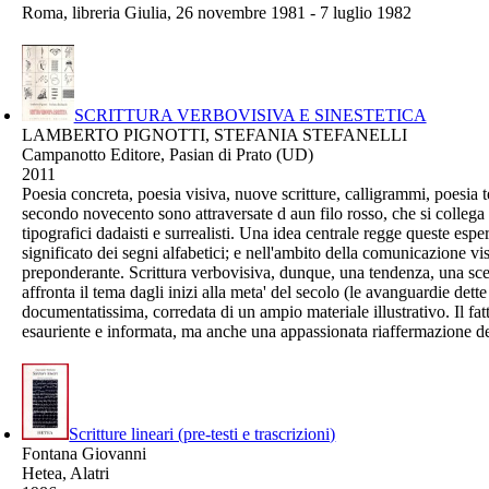
Roma, libreria Giulia, 26 novembre 1981 - 7 luglio 1982
SCRITTURA VERBOVISIVA E SINESTETICA
LAMBERTO PIGNOTTI, STEFANIA STEFANELLI
Campanotto Editore, Pasian di Prato (UD)
2011
Poesia concreta, poesia visiva, nuove scritture, calligrammi, poesia te
secondo novecento sono attraversate d aun filo rosso, che si collega a 
tipografici dadaisti e surrealisti. Una idea centrale regge queste espe
significato dei segni alfabetici; e nell'ambito della comunicazione vis
preponderante. Scrittura verbovisiva, dunque, una tendenza, una sce
affronta il tema dagli inizi alla meta' del secolo (le avanguardie dett
documentatissima, corredata di un ampio materiale illustrativo. Il f
esauriente e informata, ma anche una appassionata riaffermazione dei pr
Scritture lineari (pre-testi e trascrizioni)
Fontana Giovanni
Hetea, Alatri