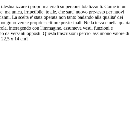
i-testualizzare i propri materiali su percorsi totalizzanti. Come in un
, ma unica, irripetibile, totale, che sara' nuovo pre-testo per nuovi
ent'anni. La scelta e' stata operata non tanto badando alla qualita' dei
ongono vere e proprie scritture pre-testuali. Nella terza e nella quarta
arola, interagendo con l'immagine, assumeva vesti, funzioni e
ndo da versanti opposti. Questa trascrizioni percio' assumono valore di
 - 22,5 x 14 cm]