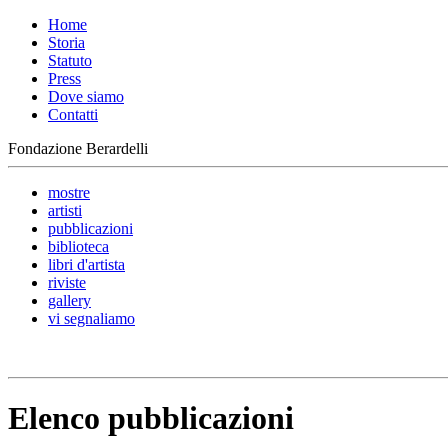
Home
Storia
Statuto
Press
Dove siamo
Contatti
Fondazione Berardelli
mostre
artisti
pubblicazioni
biblioteca
libri d'artista
riviste
gallery
vi segnaliamo
Elenco pubblicazioni