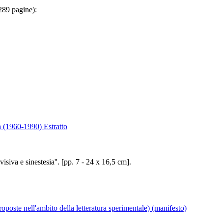
 289 pagine):
lia (1960-1990) Estratto
visiva e sinestesia''. [pp. 7 - 24 x 16,5 cm].
roposte nell'ambito della letteratura sperimentale) (manifesto)