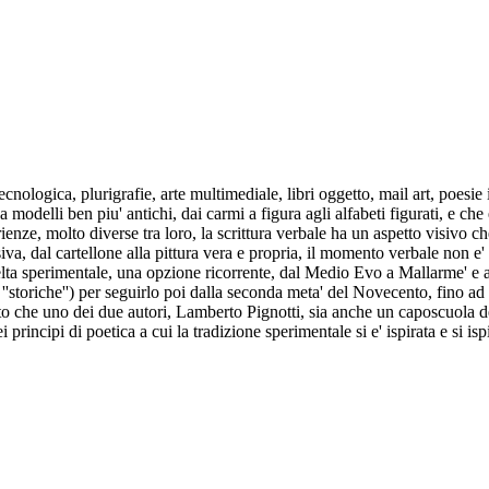
cnologica, plurigrafie, arte multimediale, libri oggetto, mail art, poesie 
modelli ben piu' antichi, dai carmi a figura agli alfabeti figurati, e che 
rienze, molto diverse tra loro, la scrittura verbale ha un aspetto visivo c
iva, dal cartellone alla pittura vera e propria, il momento verbale non e'
lta sperimentale, una opzione ricorrente, dal Medio Evo a Mallarme' e a
e ''storiche'') per seguirlo poi dalla seconda meta' del Novecento, fino ad
atto che uno dei due autori, Lamberto Pignotti, sia anche un caposcuola 
incipi di poetica a cui la tradizione sperimentale si e' ispirata e si isp