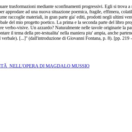
attuare trasformazioni mediante sconfinamenti progressivi. Egli si trova a r
per approdare ad una nuova situazione poemica, fragile, effimera, colatile
 volume raccoglie materiali, in gran parte gia' editi, prodotti negli ultimi v
obale del mio progetto poetico. La prima e la seconda parte del libro prop
pere verbo-visive. Un azzardo? Naturalmente nelle tavole originarie la p
ntare il tema della pre-testualita' nella maniera piu' ampia, anche parte
l verbale). [...]'' (dall'introduzione di Giovanni Fontana, p. 8). [pp. 219
RITÃ NELL'OPERA DI MAGDALO MUSSIO