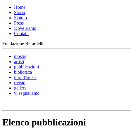
Home
Storia
Statuto
Press
Dove siamo
Contatti
Fondazione Berardelli
mostre
artisti
pubblicazioni
biblioteca
libri d'artista
riviste
gallery
vi segnaliamo
Elenco pubblicazioni