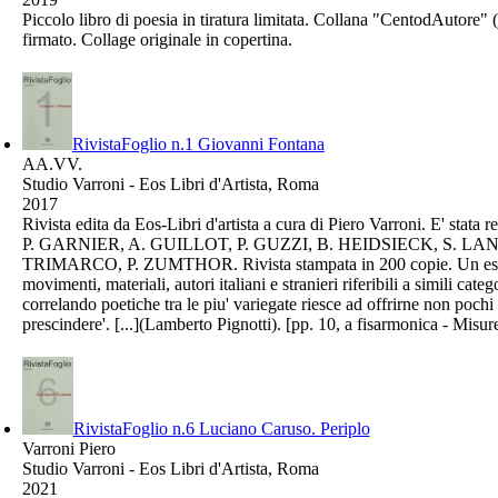
Piccolo libro di poesia in tiratura limitata. Collana "CentodAutore
firmato. Collage originale in copertina.
RivistaFoglio n.1 Giovanni Fontana
AA.VV.
Studio Varroni - Eos Libri d'Artista, Roma
2017
Rivista edita da Eos-Libri d'artista a cura di Piero Varroni. E' st
P. GARNIER, A. GUILLOT, P. GUZZI, B. HEIDSIECK, S. LA
TRIMARCO, P. ZUMTHOR. Rivista stampata in 200 copie. Un estratto
movimenti, materiali, autori italiani e stranieri riferibili a simili c
correlando poetiche tra le piu' variegate riesce ad offrirne non poch
prescindere'. [...](Lamberto Pignotti). [pp. 10, a fisarmonica - Misur
RivistaFoglio n.6 Luciano Caruso. Periplo
Varroni Piero
Studio Varroni - Eos Libri d'Artista, Roma
2021