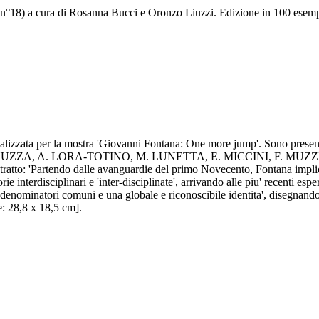
" (n°18) a cura di Rosanna Bucci e Oronzo Liuzzi. Edizione in 100 esemp
ata realizzata per la mostra 'Giovanni Fontana: One more jump'. Sono pre
NUZZA, A. LORA-TOTINO, M. LUNETTA, E. MICCINI, F. MUZZIO
: 'Partendo dalle avanguardie del primo Novecento, Fontana implica 
ategorie interdisciplinari e 'inter-disciplinate', arrivando alle piu' recen
i denominatori comuni e una globale e riconoscibile identita', disegnando
e: 28,8 x 18,5 cm].