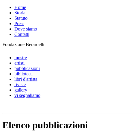
Home
Storia
Statuto
Press
Dove siamo
Contatti
Fondazione Berardelli
mostre
artisti
pubblicazioni
biblioteca
libri d'artista
riviste
gallery
vi segnaliamo
Elenco pubblicazioni